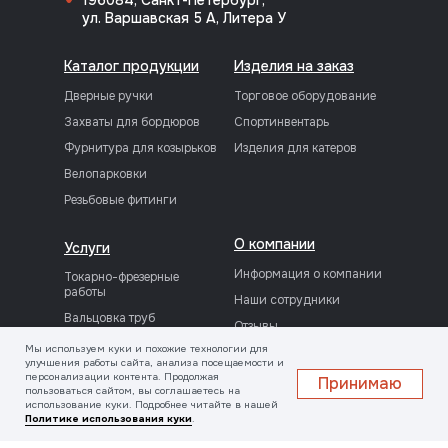
196084, Санкт-Петербург,
ул. Варшавская 5 А, Литера У
Каталог продукции
Изделия на заказ
Дверные ручки
Торговое оборудование
Захваты для бордюров
Спортинвентарь
Фурнитура для козырьков
Изделия для катеров
Велопарковки
Резьбовые фитинги
О компании
Услуги
Информация о компании
Токарно-фрезерные
работы
Наши сотрудники
Вальцовка труб
Отзывы
Шлифовка и полировка
Мы используем куки и похожие технологии для
Лицензии
улучшения работы сайта, анализа посещаемости и
Порошковая покраска
Реквизиты
персонализации контента. Продолжая
Принимаю
пользоваться сайтом, вы соглашаетесь на
Сварочные работы
Вакансии
использование куки. Подробнее читайте в нашей
Политике использования куки
.