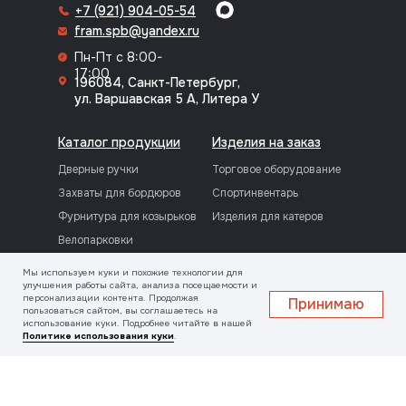
+7 (921) 904-05-54
fram.spb@yandex.ru
Пн-Пт с 8:00-
17:00
196084, Санкт-Петербург,
ул. Варшавская 5 А, Литера У
Каталог продукции
Изделия на заказ
Дверные ручки
Торговое оборудование
Захваты для бордюров
Спортинвентарь
Фурнитура для козырьков
Изделия для катеров
Велопарковки
Резьбовые фитинги
Мы используем куки и похожие технологии для
улучшения работы сайта, анализа посещаемости и
персонализации контента. Продолжая
Принимаю
О компании
Услуги
пользоваться сайтом, вы соглашаетесь на
использование куки. Подробнее читайте в нашей
Информация о компании
Токарно-фрезерные
Политике использования куки
.
работы
Наши сотрудники
Вальцовка труб
Отзывы
Шлифовка и полировка
Лицензии