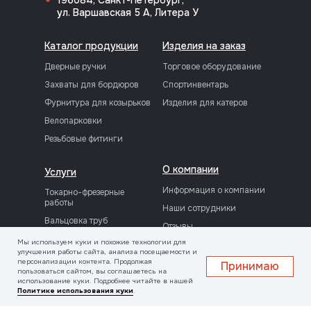
196084, Санкт-Петербург,
ул. Варшавская 5 А, Литера У
Каталог продукции
Изделия на заказ
Дверные ручки
Торговое оборудование
Захваты для бордюров
Спортинвентарь
Фурнитура для козырьков
Изделия для катеров
Велопарковки
Резьбовые фитинги
О компании
Услуги
Информация о компании
Токарно-фрезерные
работы
Наши сотрудники
Вальцовка труб
Отзывы
Шлифовка и полировка
Мы используем куки и похожие технологии для
Лицензии
улучшения работы сайта, анализа посещаемости и
Порошковая покраска
Реквизиты
персонализации контента. Продолжая
Принимаю
пользоваться сайтом, вы соглашаетесь на
Сварочные работы
Вакансии
использование куки. Подробнее читайте в нашей
Политике использования куки
.