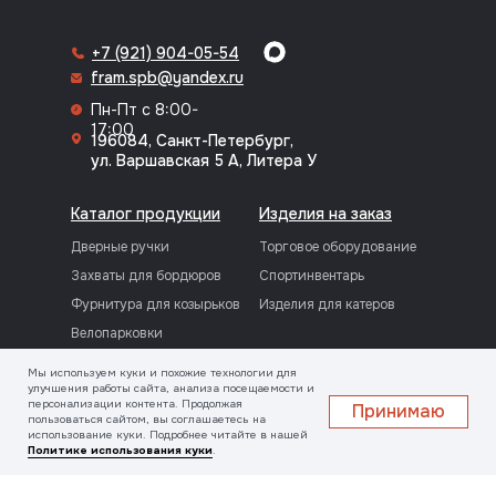
+7 (921) 904-05-54
fram.spb@yandex.ru
Пн-Пт с 8:00-
17:00
196084, Санкт-Петербург,
ул. Варшавская 5 А, Литера У
Каталог продукции
Изделия на заказ
Дверные ручки
Торговое оборудование
Захваты для бордюров
Спортинвентарь
Фурнитура для козырьков
Изделия для катеров
Велопарковки
Резьбовые фитинги
Мы используем куки и похожие технологии для
улучшения работы сайта, анализа посещаемости и
персонализации контента. Продолжая
Принимаю
О компании
Услуги
пользоваться сайтом, вы соглашаетесь на
использование куки. Подробнее читайте в нашей
Информация о компании
Токарно-фрезерные
Политике использования куки
.
работы
Наши сотрудники
Вальцовка труб