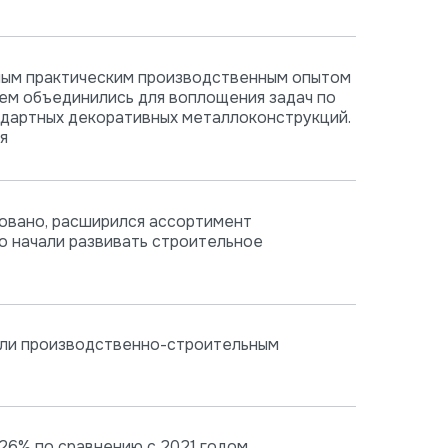
ным практическим производственным опытом
ем объединились для воплощения задач по
ндартных декоративных металлоконструкций.
я
овано, расширился ассортимент
о начали развивать строительное
тали производственно-строительным
26% по сравнению с 2021 годом.