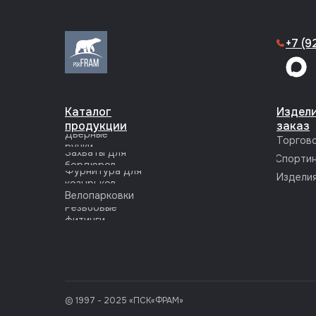
+7 (9
Каталог
Издели
продукции
заказ
Дверные
Торгов
ручки
Захваты для
Спортин
бордюров
Фурнитура для
Изделия
козырьков
Велопарковки
Резьбовые
фитинги
© 1997 - 2025 «ПСК«ФРАМ»