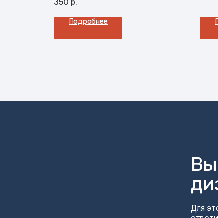
350
р.
аем Пн-Пт с
04-05-54.
ndex.ru.
Подробнее
Вы
ди
Для эт
ответи