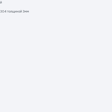
ей
I 304 толщиной 3мм