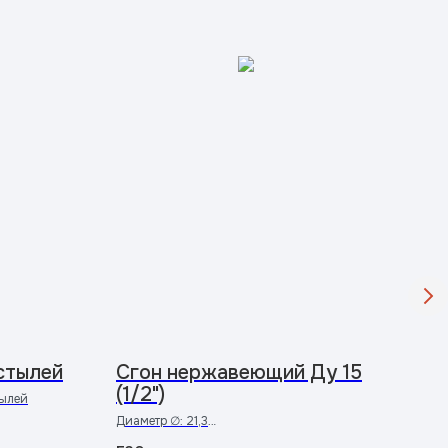
стылей
Сгон нержавеющий Ду 15
Заж
(1/2")
ве
тылей
Диаметр ∅: 21,3
Зажим
Длина L: 110
Основ