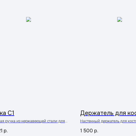
ка С1
Держатель для ко
ая ручка из нержавеющей стали для
Настенный держатель для кос
ниевых, стеклянных, металлических
21
р.
1 500
р.
аллопластиковых дверей