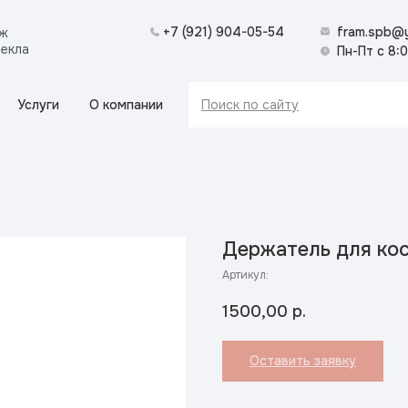
+7 (921) 904-05-54
fram.spb@y
аж
текла
Пн-Пт с 8:
Услуги
О компании
Поиск по сайту
Держатель для ко
Артикул:
1500,00
р.
Оставить заявку