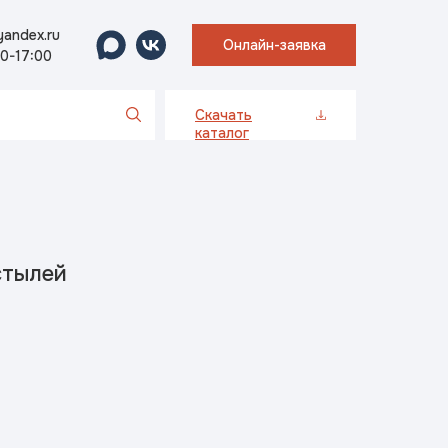
andex.ru
Онлайн-заявка
00-17:00
Скачать
каталог
стылей