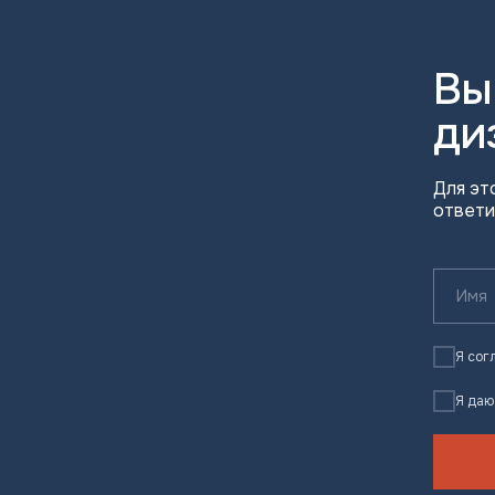
Вы
ди
Для эт
ответи
Я сог
Я да