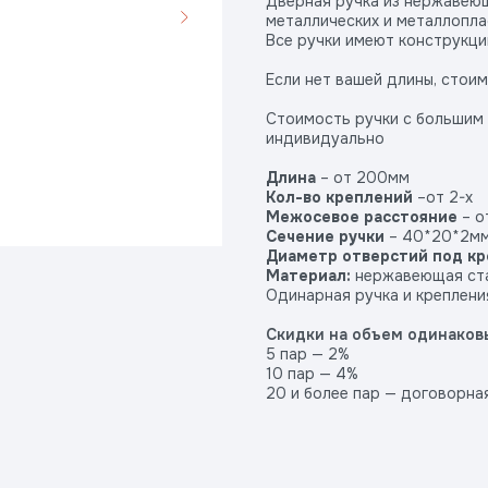
Дверная ручка из нержавеющ
металлических и металлопл
Все ручки имеют конструкци
Если нет вашей длины, стои
Стоимость ручки с большим
индивидуально
Длина
– от 200мм
Кол-во креплений
–от 2-х
Межосевое расстояние
– о
Сечение ручки
– 40*20*2м
Диаметр отверстий под к
Материал:
нержавеющая ста
Одинарная ручка и крепления
Скидки на объем одинаковы
5 пар — 2%
10 пар — 4%
20 и более пар — договорна