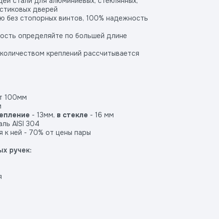
ей стали для алюминиевых, стеклянных,
астиковых дверей
ю без стопорных винтов, 100% надежность
мость определяйте по большей длине
 количеством креплений рассчитывается
т 100мм
м
репление
- 13мм,
в стекле
- 16 мм
ль AISI 304
 к ней - 70% от цены пары
х ручек:
я