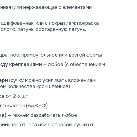
нная (или нержавеющая с элементами
 шлифованная, или с покрытием: покраска
золото, латунь, состаренную латунь,
адратное, прямоугольное или другой формы
жду креплениями
— любое (с обеспечением
ери
(ручку можно усиливать вложением
ием количества кронштейнов)
е от 2-х шт
лтывается (ВАЖНО!)
ка)
— можем разработать любое
нии:
без относа или с относом ручки от