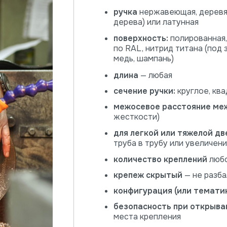
ручка
нержавеющая, деревя
дерева) или латунная
поверхность:
полированная,
по RAL, нитрид титана (под 
медь, шампань)
длина
— любая
сечение ручки:
круглое, кв
межосевое расстояние ме
жесткости)
для легкой или тяжелой дв
труба в трубу или увеличен
количество креплений
любо
крепеж скрытый
— не разба
конфигурация (или темати
безопасность при открыва
места крепления