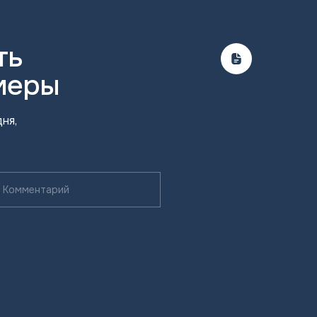
ть
меры
ня,