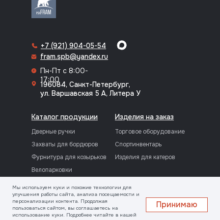
+7 (921) 904-05-54
fram.spb@yandex.ru
Пн-Пт с 8:00-
17:00
196084, Санкт-Петербург,
ул. Варшавская 5 А, Литера У
Каталог продукции
Изделия на заказ
Дверные ручки
Торговое оборудование
Захваты для бордюров
Спортинвентарь
Фурнитура для козырьков
Изделия для катеров
Велопарковки
Резьбовые фитинги
Мы используем куки и похожие технологии для
улучшения работы сайта, анализа посещаемости и
персонализации контента. Продолжая
Принимаю
О компании
Услуги
пользоваться сайтом, вы соглашаетесь на
использование куки. Подробнее читайте в нашей
Информация о компании