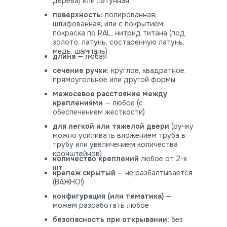
дерева) или латунная
поверхность:
полированная,
шлифованная, или с покрытием:
покраска по RAL, нитрид титана (под
золото, латунь, состаренную латунь,
медь, шампань)
длина
— любая
сечение ручки:
круглое, квадратное,
прямоугольное или другой формы
межосевое расстояние между
креплениями
— любое (с
обеспечением жесткости)
для легкой или тяжелой двери
(ручку
можно усиливать вложением труба в
трубу или увеличением количества
кронштейнов)
количество креплений
любое от 2-х
шт
крепеж скрытый
— не разбалтывается
(ВАЖНО!)
конфигурация (или тематика)
—
можем разработать любое
безопасность при открывании:
без