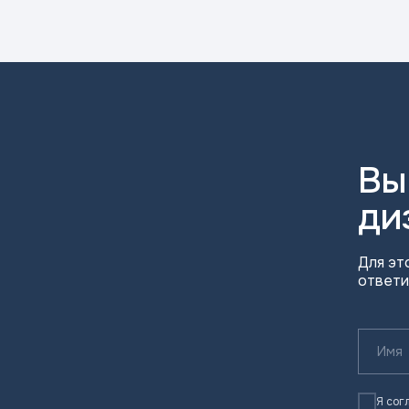
Вы
ди
Для эт
ответи
Я сог