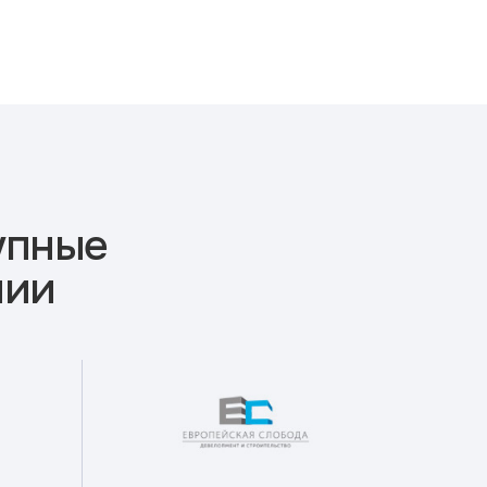
упные
нии