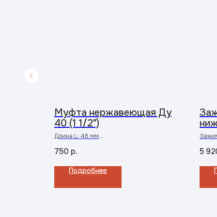
лидов
Муфта нержавеющая Ду
Заж
40 (1 1/2")
ниж
2
Длина L: 46 мм
Зажим
Внешний диаметр муфты W: 54 мм
кронш
750
р.
5 92
Нержавеющая сталь марки AISI 304
∅50, л
вилк
Подробнее