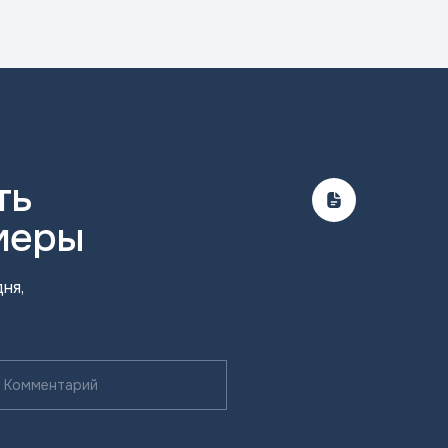
ть
меры
ня,