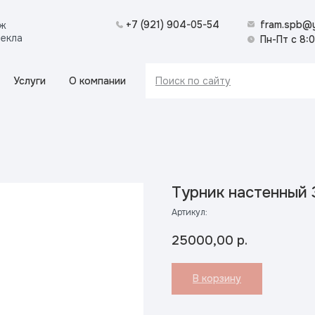
+7 (921) 904-05-54
fram.spb@y
аж
текла
Пн-Пт с 8:
Услуги
О компании
Поиск по сайту
Турник настенный 
Артикул:
25000,00
р.
В корзину