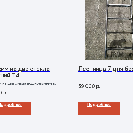
им на два стекла
Лестница 7 для ба
ний Т4
 на два стекла под крепление к
59 000
р.
тейну. Основа - ось ∅14 мм, шайбы
0
р.
ист t = 5 мм, винт с потаем М10,
а ∅24
Подробнее
Подробнее