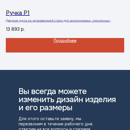
Ручка P1
З
Дверная ручка из нержавеющей стали для алюминиевых, стеклянных,
Заж
металлических и металлопластиковых дверей
шай
13 893
р.
5 
Подробнее
Вы всегда можете
изменить дизайн изделия
и его размеры
Для этого оставьте заявку, мы
перезвоним в течение рабочего дня,
ответим на все вопросы и сделаем