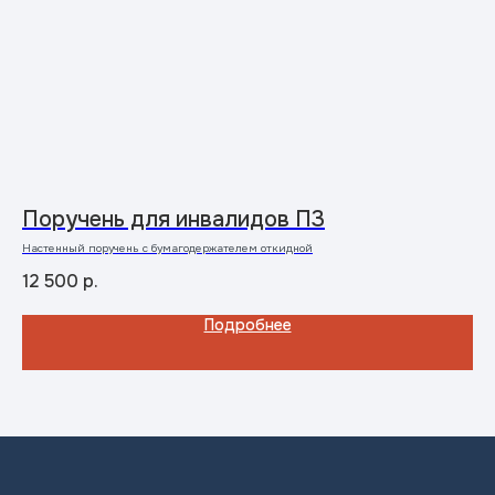
Поручень для инвалидов П3
В
Настенный поручень с бумагодержателем откидной
Раз
Кол
Мат
12 500
р.
49
Подробнее