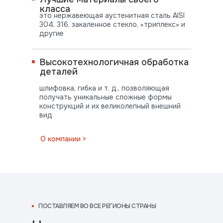
класса
это нержавеющая аустенитная сталь AISI
304, 316, закаленное стекло, «триплекс» и
другие
Высокотехнологичная обработка
деталей
шлифовка, гибка и т. д., позволяющая
получать уникальные сложные формы
конструкций и их великолепный внешний
вид
ПОСТАВЛЯЕМ
О компании >
ВО ВСЕ РЕГИОНЫ СТРАНЫ
ПОСТАВЛЯЕМ ВО ВСЕ РЕГИОНЫ СТРАНЫ