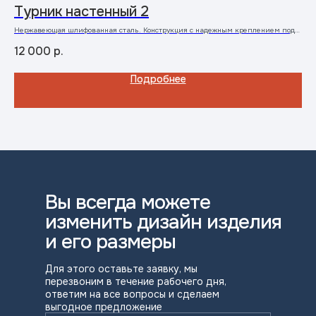
Турник настенный 2
Р
Нержавеющая шлифованная сталь. Конструкция с надежным креплением под
разжимные анкера, труба для обхвата 25-27 мм
12 000
р.
5 
Подробнее
Вы всегда можете
изменить дизайн изделия
и его размеры
Для этого оставьте заявку, мы
перезвоним в течение рабочего дня,
ответим на все вопросы и сделаем
выгодное предложение