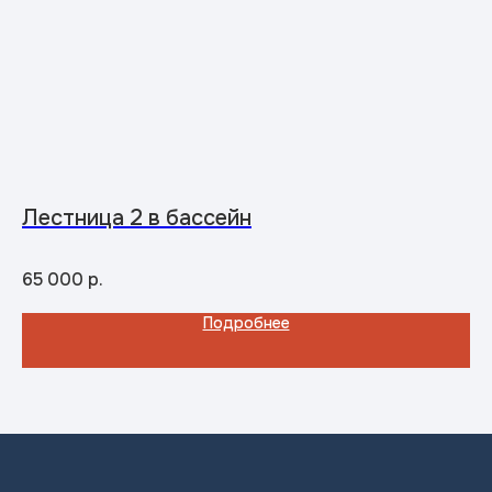
Лестница 2 в бассейн
Н
Диа
Дли
65 000
р.
5
Подробнее