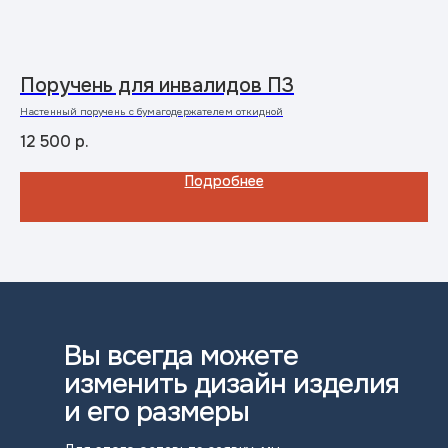
Поручень для инвалидов П3
Р
Настенный поручень с бумагодержателем откидной
Две
мет
12 500
р.
13
Подробнее
Вы всегда можете
изменить дизайн изделия
и его размеры