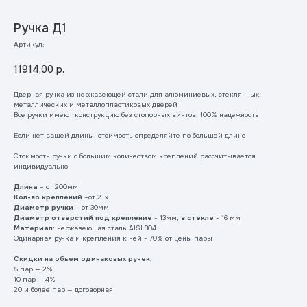
Ручка Д1
Артикул:
11914,00
р.
Дверная ручка из нержавеющей стали для алюминиевых, стеклянных,
металлических и металлопластиковых дверей
Все ручки имеют конструкцию без стопорных винтов, 100% надежность
Если нет вашей длины, стоимость определяйте по большей длине
Стоимость ручки с большим количеством креплений рассчитывается
индивидуально
Длина
– от 200мм
Кол-во креплений
–от 2-х
Диаметр ручки
– от 30мм
Диаметр отверстий под крепление
- 13мм,
в стекле
- 16 мм
Материал:
нержавеющая сталь AISI 304
Одинарная ручка и крепления к ней - 70% от цены пары
Скидки на объем одинаковых ручек:
5 пар — 2%
10 пар — 4%
20 и более пар — договорная