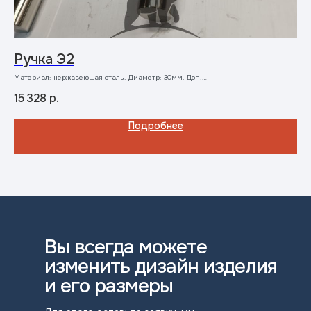
Ручка Э2
Р
Материал: нержавеющая сталь. Диаметр: 30мм. Доп.
Нер
характеристики: возможно покрытие под золото, бронзу, воронение, медь,
дли
латунь, хамелеон
15 328
р.
10
Подробнее
Вы всегда можете
изменить дизайн изделия
и его размеры