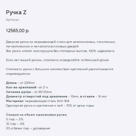
Ручка Z
Артикул:
12565,00
р.
Дверная ручка из нержавеющей стали для алюминиевых, стеклянных,
металлических и металлопластиковых дверей
Все ручки имеют конструкцию без стопорных винтов, 100% надежность
Если нет вашей длины, стоимость определяйте по большей длине
Стоимость ручки с большим количеством креплений рассчитывается
индивидуально
Длина
– от 200мм
Кол-во креплений
–от 2-х
Сечение ручки
– от 40*20мм
Диаметр отверстий под крепление
- 13мм,
в стекле
- 16 мм
Материал:
нержавеющая сталь AISI 304
Одинарная ручка и крепления к ней - 70% от цены пары
Скидки на объем одинаковых ручек:
5 пар — 2%
10 пар — 4%
20 и более пар — договорная